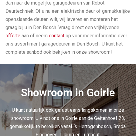
dan naar de mogelijke garagedeuren van Robot
Deurtechniek. Of u nu een elektrische deur of gemakkelijke
openslaande deuren wilt, wij leveren en monteren het
graag bij u in Den Bosch. Vraag direct een vrijblijvende
offerte
aan of neem
contact
op voor meer informatie over
ons assortiment garagedeuren in Den Bosch. U kunt het
complete aanbod ook bekijken in onze showroom!
Showroom in Goirle
U kunt natuurlijk ook gerust eens langskomen in onze
showroom. U vindt ons in Goirle aan de Geitenhoef 23,
gemakkelijk te bereiken vanaf ‘s Hertogenbosch, Breda,
Eindhoven, Tilburg en Turnhout.